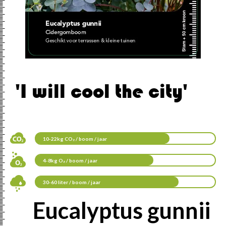
'I will cool the city'
10-22kg CO₂ / boom / jaar
4-8kg O₂ / boom / jaar
30-60 liter / boom / jaar
Eucalyptus gunnii