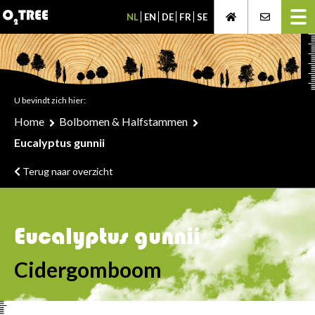
NL
EN
DE
FR
SE
U bevindt zich hier:
Home
Bolbomen & Halfstammen
Eucalyptus gunnii
Terug naar overzicht
Eucalyptus gunnii
Cidergomboom