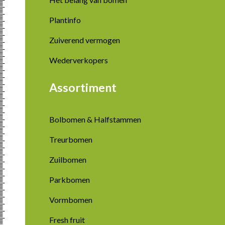
Plantinfo
Zuiverend vermogen
Wederverkopers
Assortiment
Bolbomen & Halfstammen
Treurbomen
Zuilbomen
Parkbomen
Vormbomen
Fresh fruit