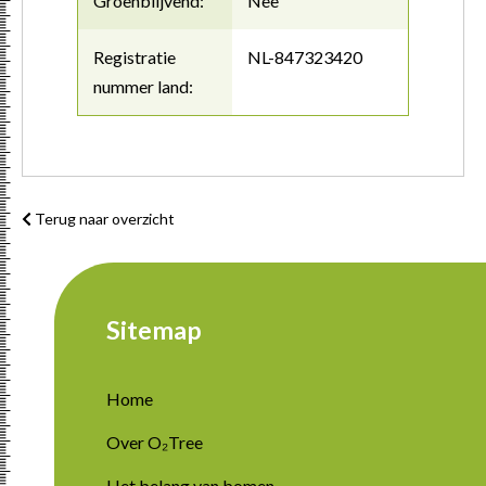
Groenblijvend:
Nee
Registratie
NL-847323420
nummer land:
Terug naar overzicht
Sitemap
Home
Over O₂Tree
Het belang van bomen