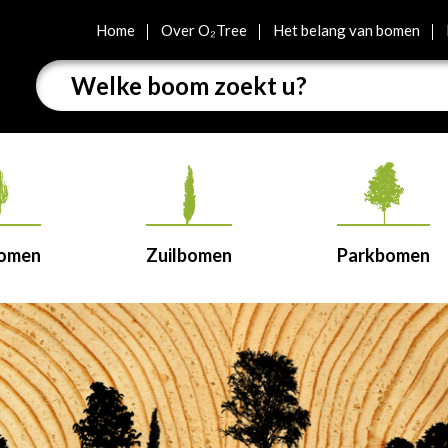
Home
Over O₂Tree
Het belang van bomen
bomen
Zuilbomen
Parkbomen