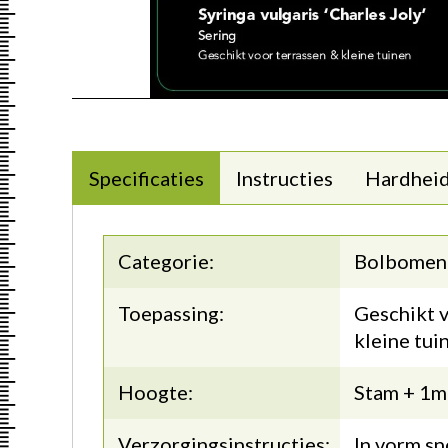
Specificaties
Instructies
Hardhei
Categorie:
Bolbomen
Toepassing:
Geschikt v
kleine tui
Hoogte:
Stam + 1m
Verzorgingsinstructies:
In vorm sn