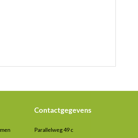
Contactgegevens
mmen
Parallelweg 49 c