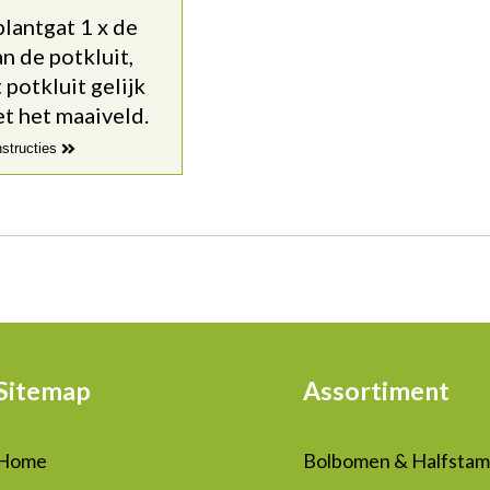
lantgat 1 x de
n de potkluit,
potkluit gelijk
t het maaiveld.
nstructies
Sitemap
Assortiment
Home
Bolbomen & Halfsta