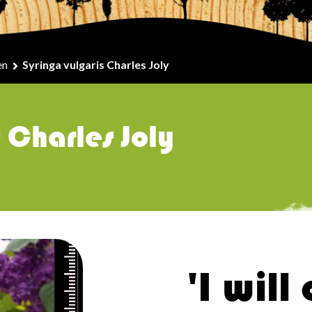
en
Syringa vulgaris Charles Joly
s Charles Joly
'I will