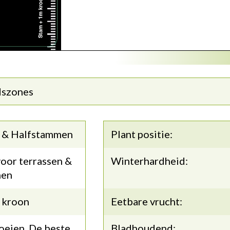
dszones
 & Halfstammen
Plant positie:
oor terrassen &
Winterhardheid:
nen
 kroon
Eetbare vrucht:
oeien. De beste
Bladhoudend: