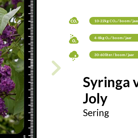
10-22kg CO₂ / boom / jaa
4-8kg O₂ / boom / jaar
30-60 liter / boom / jaar
Syringa 
Joly
Sering