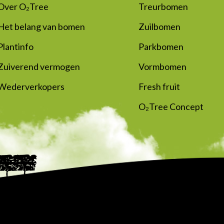
Over O₂Tree
Treurbomen
Het belang van bomen
Zuilbomen
Plantinfo
Parkbomen
Zuiverend vermogen
Vormbomen
Wederverkopers
Fresh fruit
O₂Tree Concept