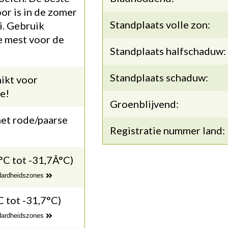
oor is in de zomer
Standplaats volle zon:
i. Gebruik
e mest voor de
Standplaats halfschaduw:
Standplaats schaduw:
ikt voor
e!
Groenblijvend:
met rode/paarse
Registratie nummer land:
°C tot -31,7Â°C)
 Hardheidszones
C tot -31,7°C)
 Hardheidszones