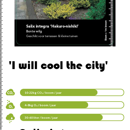
'I will cool the city'
10-22kg CO₂ / boom / jaar
4-8kg O₂ / boom / jaar
30-60 liter / boom / jaar