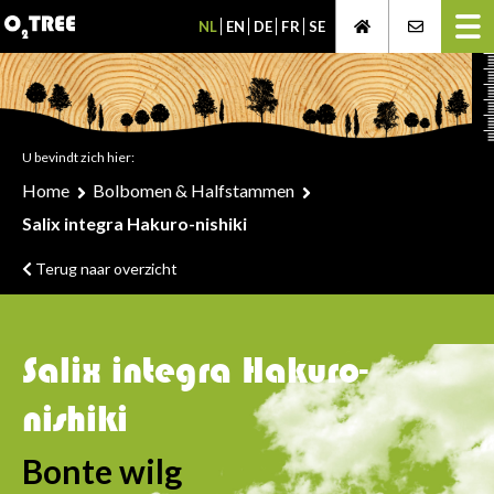
NL
EN
DE
FR
SE
U bevindt zich hier:
Home
Bolbomen & Halfstammen
Salix integra Hakuro-nishiki
Terug naar overzicht
Salix integra Hakuro-
nishiki
Bonte wilg