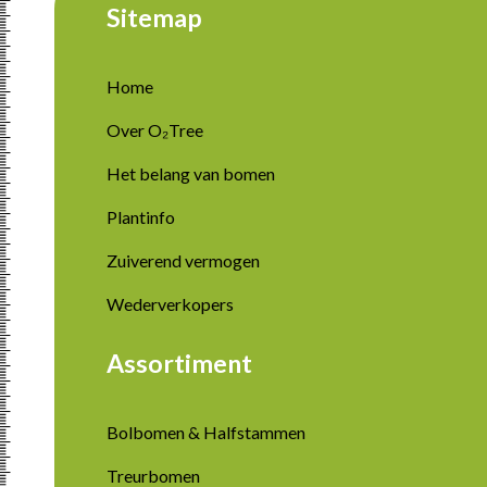
Sitemap
Home
Over O₂Tree
Het belang van bomen
Plantinfo
Zuiverend vermogen
Wederverkopers
Assortiment
Bolbomen & Halfstammen
Treurbomen