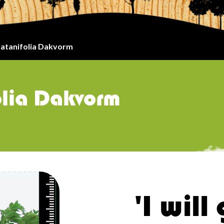
atanifolia Dakvorm
olia Dakvorm
'I will