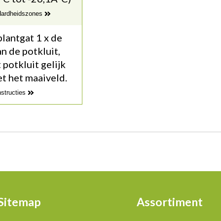
 Hardheidszones
lantgat 1 x de
n de potkluit,
potkluit gelijk
t het maaiveld.
nstructies
Sitemap
Assortiment