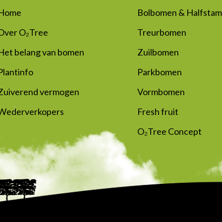
Home
Bolbomen & Halfsta
Over O₂Tree
Treurbomen
Het belang van bomen
Zuilbomen
Plantinfo
Parkbomen
Zuiverend vermogen
Vormbomen
Wederverkopers
Fresh fruit
O₂Tree Concept