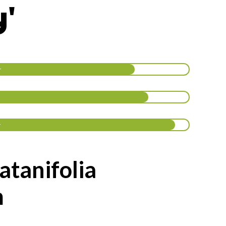
y'
r
r
atanifolia
m