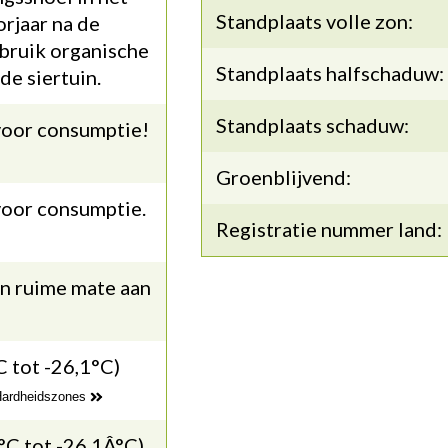
Standplaats volle zon:
rjaar na de
bruik organische
Standplaats halfschaduw:
de siertuin.
Standplaats schaduw:
voor consumptie!
Groenblijvend:
voor consumptie.
Registratie nummer land:
en ruime mate aan
C tot -26,1°C)
 Hardheidszones
°C tot -26,1Â°C)