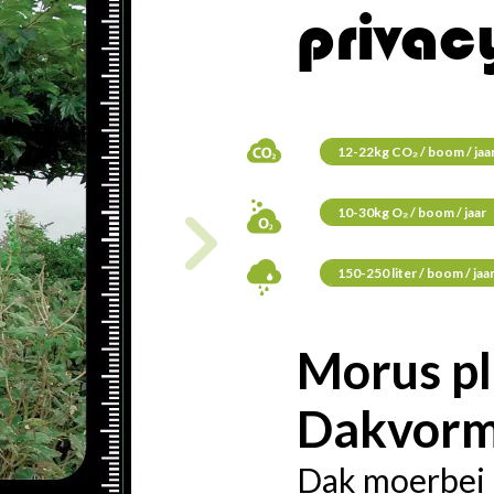
privac
12-22kg CO₂ / boom / jaa
10-30kg O₂ / boom / jaar
150-250 liter / boom / jaa
Morus pl
Dakvor
Dak moerbei