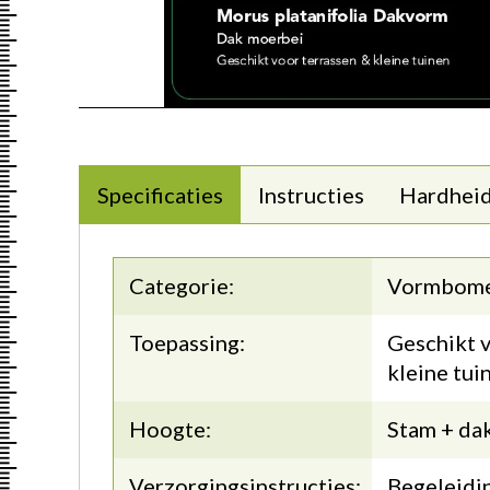
Specificaties
Instructies
Hardhei
Categorie:
Vormbom
Toepassing:
Geschikt v
kleine tui
Hoogte:
Stam + da
Verzorgingsinstructies:
Begeleidin