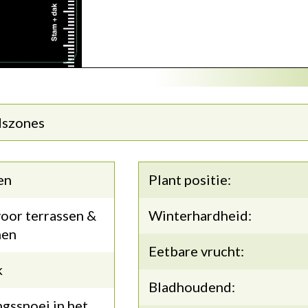
dszones
en
Plant positie:
oor terrassen &
Winterhardheid:
nen
Eetbare vrucht:
k
Bladhoudend:
gssnoei in het