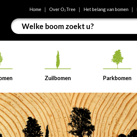
Home
Over O₂Tree
Het belang van bomen
bomen
Zuilbomen
Parkbomen