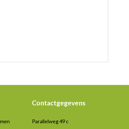
Contactgegevens
mmen
Parallelweg 49 c