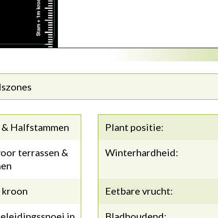
dszones
 & Halfstammen
Plant positie:
oor terrassen &
Winterhardheid:
nen
 kroon
Eetbare vrucht:
eleidingssnoei in
Bladhoudend: