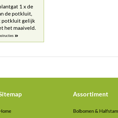
lantgat 1 x de
n de potkluit,
potkluit gelijk
t het maaiveld.
nstructies
Sitemap
Assortiment
Home
Bolbomen & Halfsta