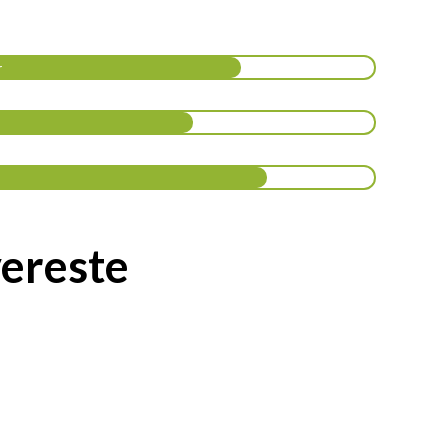
r
ereste