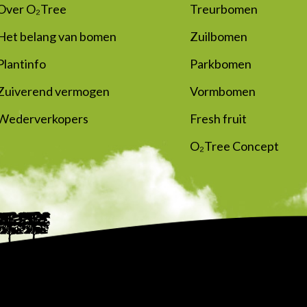
Over O₂Tree
Treurbomen
Het belang van bomen
Zuilbomen
Plantinfo
Parkbomen
Zuiverend vermogen
Vormbomen
Wederverkopers
Fresh fruit
O₂Tree Concept