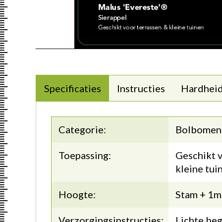
Specificaties
Instructies
Hardhei
Categorie:
Bolbomen
Toepassing:
Geschikt v
kleine tui
Hoogte:
Stam + 1m
Verzorgingsinstructies:
Lichte beg