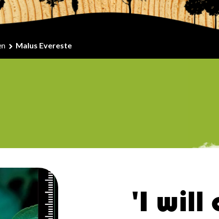
en
Malus Evereste
'I will