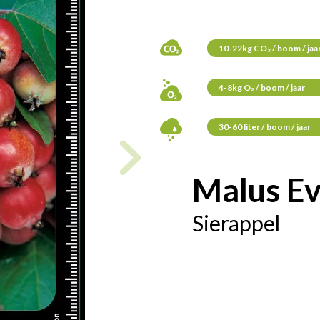
10-22kg CO₂ / boom / jaa
4-8kg O₂ / boom / jaar
30-60 liter / boom / jaar
Malus Ev
Sierappel