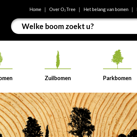
Home
Over O₂Tree
Het belang van bomen
bomen
Zuilbomen
Parkbomen