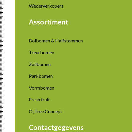
Wederverkopers
Assortiment
Bolbomen & Halfstammen
Treurbomen
Zuilbomen
Parkbomen
Vormbomen
Fresh fruit
O₂Tree Concept
Contactgegevens