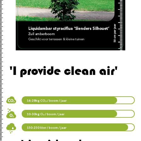
'I provide clean air'
16-28kg CO₂ / boom / jaar
10-30kg O₂ / boom / jaar
150-250 liter / boom / jaar