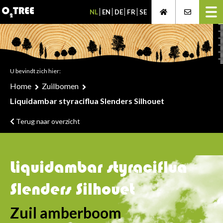
NL
EN
DE
FR
SE
U bevindt zich hier:
Home
Zuilbomen
Liquidambar styraciflua Slenders Silhouet
Terug naar overzicht
Liquidambar styraciflua
Slenders Silhouet
Zuil amberboom