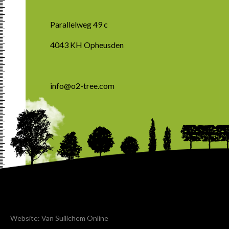
Parallelweg 49 c
4043 KH Opheusden
info@o2-tree.com
Website: Van Suilichem Online