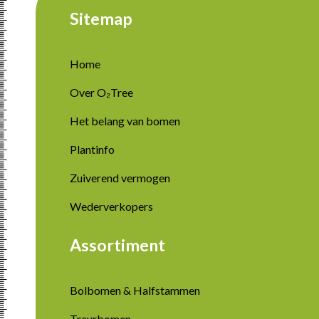
Sitemap
Home
Over O₂Tree
Het belang van bomen
Plantinfo
Zuiverend vermogen
Wederverkopers
Assortiment
Bolbomen & Halfstammen
Treurbomen