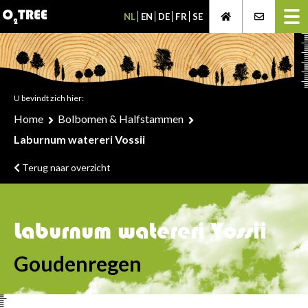
NL
EN
DE
FR
SE
U bevindt zich hier:
Home
Bolbomen & Halfstammen
Laburnum watereri Vossii
Terug naar overzicht
Laburnum watereri Vossii
Goudenregen