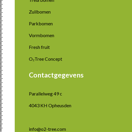
Zuilbomen
Parkbomen
Vormbomen
Fresh fruit
O₂Tree Concept
Contactgegevens
Parallelweg 49 c
4043 KH Opheusden
info@o2-tree.com