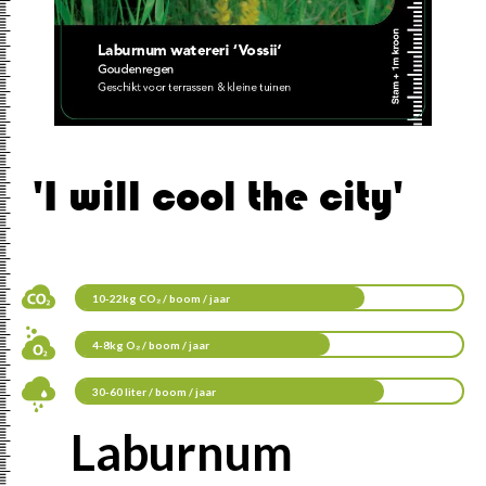
'I will cool the city'
10-22kg CO₂ / boom / jaar
4-8kg O₂ / boom / jaar
30-60 liter / boom / jaar
Laburnum