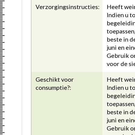
Verzorgingsinstructies:
Heeft wein
Indien u t
begeleidi
toepassen,
beste in d
juni en ei
Gebruik o
voor de si
Geschikt voor
Heeft wein
consumptie?:
Indien u t
begeleidi
toepassen,
beste in d
juni en ei
Gebruik o