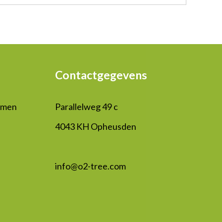
Contactgegevens
mmen
Parallelweg 49 c
4043 KH Opheusden
info@o2-tree.com