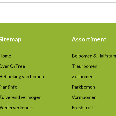
Sitemap
Assortiment
Home
Bolbomen & Halfsta
Over O₂Tree
Treurbomen
Het belang van bomen
Zuilbomen
Plantinfo
Parkbomen
Zuiverend vermogen
Vormbomen
Wederverkopers
Fresh fruit