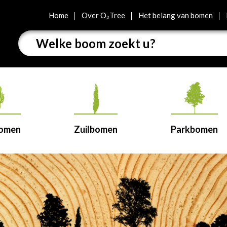
Home
Over O₂Tree
Het belang van bomen
bomen
Zuilbomen
Parkbomen