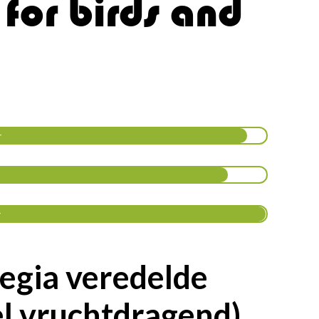
 for birds and
r
r
regia veredelde
el vruchtdragend)