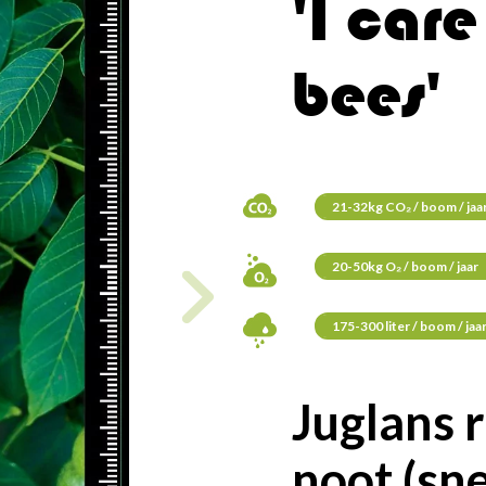
'I care
bees'
21-32kg CO₂ / boom / jaa
20-50kg O₂ / boom / jaar
175-300 liter / boom / jaa
Juglans 
noot (sn