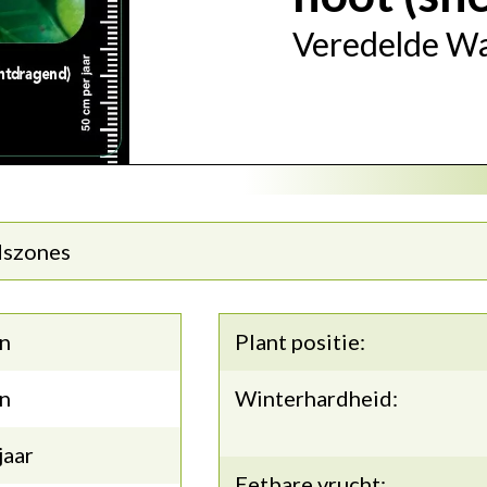
Veredelde W
dszones
n
Plant positie:
n
Winterhardheid:
jaar
Eetbare vrucht: