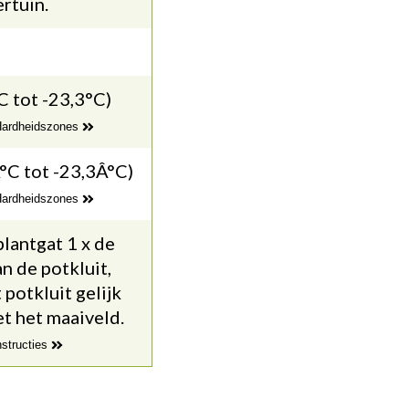
ertuin.
C tot -23,3°C)
 Hardheidszones
°C tot -23,3Â°C)
 Hardheidszones
lantgat 1 x de
n de potkluit,
potkluit gelijk
t het maaiveld.
nstructies