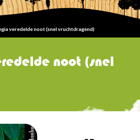
egia veredelde noot (snel vruchtdragend)
eredelde noot (snel