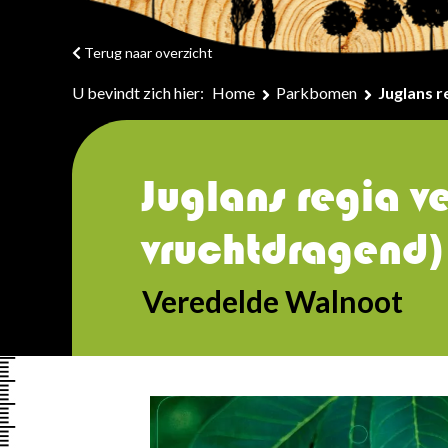
Terug naar overzicht
U bevindt zich hier:
Home
Parkbomen
Juglans r
Juglans regia v
vruchtdragend)
Veredelde Walnoot