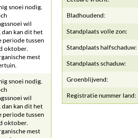
ig snoei nodig.
och
Bladhoudend:
ngssnoei wil
Standplaats volle zon:
 dan kan dit het
e periode tussen
Standplaats halfschaduw:
nd oktober.
rganische mest
Standplaats schaduw:
ertuin.
Groenblijvend:
ig snoei nodig.
och
Registratie nummer land:
ngssnoei wil
 dan kan dit het
e periode tussen
nd oktober.
rganische mest