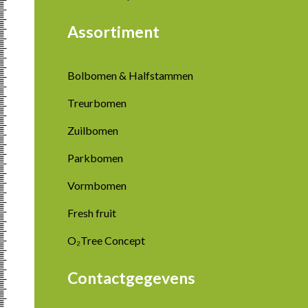
Assortiment
Bolbomen & Halfstammen
Treurbomen
Zuilbomen
Parkbomen
Vormbomen
Fresh fruit
O₂Tree Concept
Contactgegevens