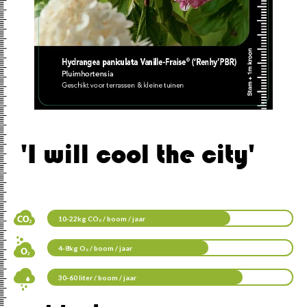
'I will cool the city'
10-22kg CO₂ / boom / jaar
4-8kg O₂ / boom / jaar
30-60 liter / boom / jaar