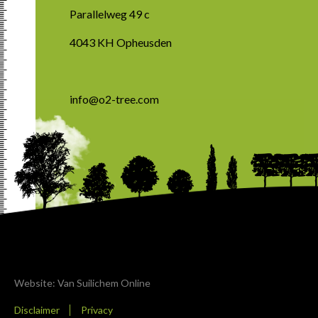
Parallelweg 49 c
4043 KH Opheusden
info@o2-tree.com
Website: Van Suilichem Online
Disclaimer
Privacy