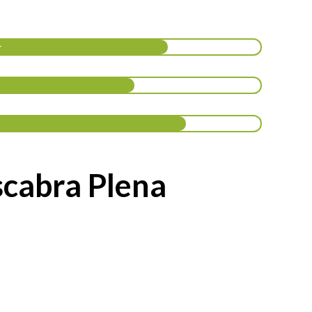
r
scabra Plena