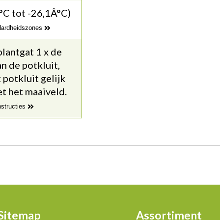
°C tot -26,1Â°C)
 Hardheidszones
lantgat 1 x de
n de potkluit,
potkluit gelijk
t het maaiveld.
nstructies
Sitemap
Assortiment