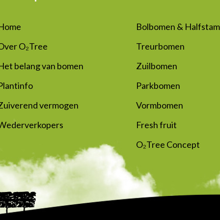
Home
Bolbomen & Halfsta
Over O₂Tree
Treurbomen
Het belang van bomen
Zuilbomen
Plantinfo
Parkbomen
Zuiverend vermogen
Vormbomen
Wederverkopers
Fresh fruit
O₂Tree Concept