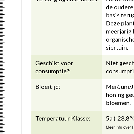
de oudere
basis teru
Deze plant
meerjarig 
organisch
siertuin.
Geschikt voor
Niet gesch
consumptie?:
consumpti
Bloeitijd:
Mei/Juni/J
honing ge
bloemen.
Temperatuur Klasse:
5a (-28,8°
Meer info over