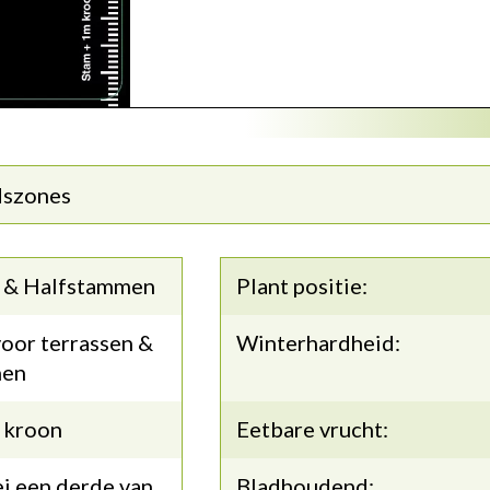
dszones
 & Halfstammen
Plant positie:
oor terrassen &
Winterhardheid:
nen
 kroon
Eetbare vrucht:
i een derde van
Bladhoudend: