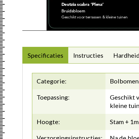
Specificaties
Instructies
Hardhei
Categorie:
Bolbomen
Toepassing:
Geschikt v
kleine tui
Hoogte:
Stam + 1m
Verzorgingsinstructies:
Na de bloe