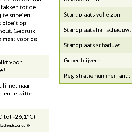
 takken tot de
Standplaats volle zon:
g te snoeien.
 bloeit op
Standplaats halfschaduw:
hout. Gebruik
e mest voor de
Standplaats schaduw:
Groenblijvend:
ikt voor
e!
Registratie nummer land:
uli met naar
urende witte
C tot -26,1°C)
 Hardheidszones