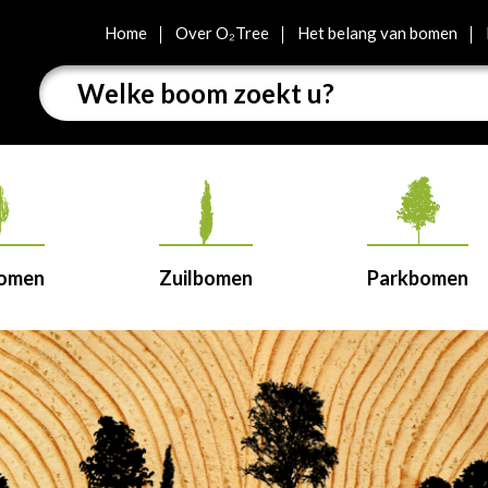
Home
Over O₂Tree
Het belang van bomen
bomen
Zuilbomen
Parkbomen