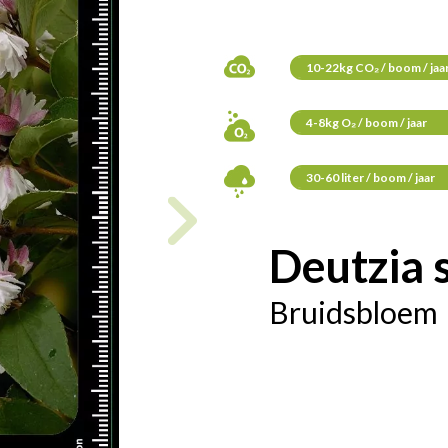
10-22kg CO₂ / boom / jaa
4-8kg O₂ / boom / jaar
30-60 liter / boom / jaar
Deutzia 
Bruidsbloem