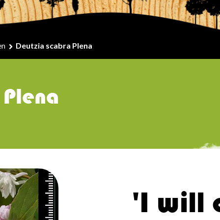
en
Deutzia scabra Plena
 Plena
'I will