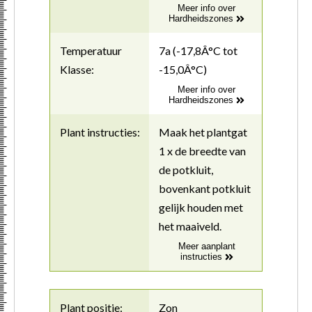
Meer info over
Hardheidszones
Temperatuur
7a (-17,8Â°C tot
Klasse:
-15,0Â°C)
Meer info over
Hardheidszones
Plant instructies:
Maak het plantgat
1 x de breedte van
de potkluit,
bovenkant potkluit
gelijk houden met
het maaiveld.
Meer aanplant
instructies
Plant positie:
Zon