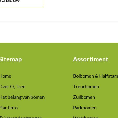
Sitemap
Assortiment
Home
Bolbomen & Halfsta
Over O₂Tree
Treurbomen
Het belang van bomen
Zuilbomen
Plantinfo
Parkbomen