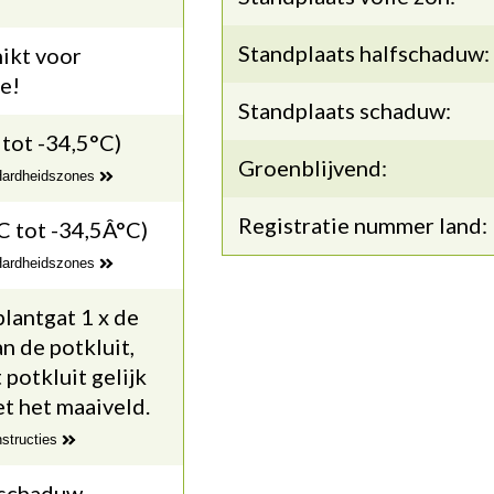
Standplaats halfschaduw:
ikt voor
e!
Standplaats schaduw:
 tot -34,5°C)
Groenblijvend:
 Hardheidszones
Registratie nummer land:
C tot -34,5Â°C)
 Hardheidszones
lantgat 1 x de
n de potkluit,
potkluit gelijk
t het maaiveld.
nstructies
fschaduw