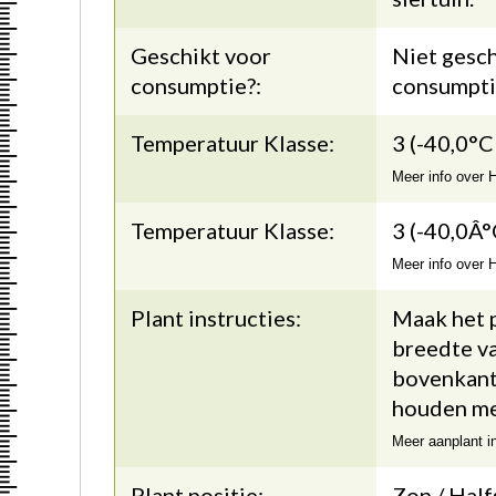
Geschikt voor
Niet gesch
consumptie?:
consumpti
Temperatuur Klasse:
3 (-40,0°C
Meer info over
Temperatuur Klasse:
3 (-40,0Â°
Meer info over
Plant instructies:
Maak het p
breedte va
bovenkant 
houden me
Meer aanplant i
Plant positie:
Zon / Hal