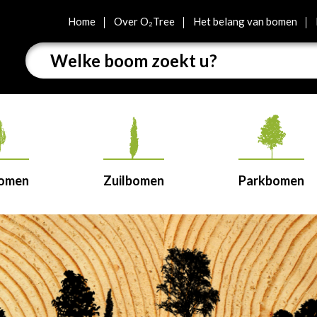
Home
Over O₂Tree
Het belang van bomen
bomen
Zuilbomen
Parkbomen