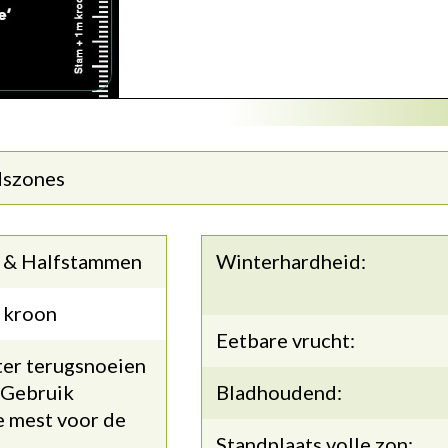
dszones
 & Halfstammen
Winterhardheid:
 kroon
Eetbare vrucht:
ter terugsnoeien
 Gebruik
Bladhoudend:
e mest voor de
Standplaats volle zon: