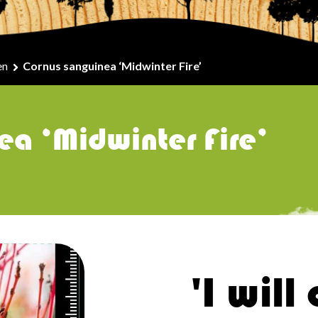
en
Cornus sanguinea ‘Midwinter Fire’
ea ‘Midwinter Fire’
'I will