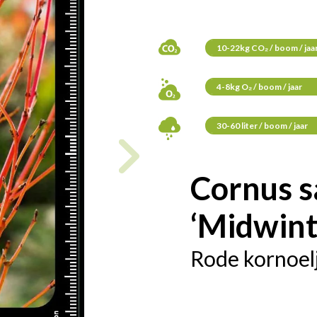
10-22kg CO₂ / boom / jaa
4-8kg O₂ / boom / jaar
30-60 liter / boom / jaar
Cornus s
‘Midwint
Rode kornoel