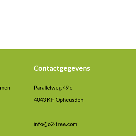
Contactgegevens
mmen
Parallelweg 49 c
4043 KH Opheusden
info@o2-tree.com