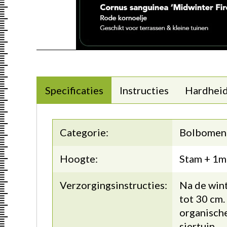
Specificaties
Instructies
Hardhei
Categorie:
Bolbomen
Hoogte:
Stam + 1m
Verzorgingsinstructies:
Na de win
tot 30 cm.
organisch
siertuin.