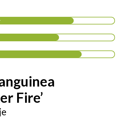
r
anguinea
er Fire’
je