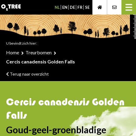
NL
EN
DE
FR
SE
U bevindt zich hier:
Home
Treurbomen
Cercis canadensis Golden Falls
Terug naar overzicht
Cercis canadensis Golden
Falls
Goud-geel-groenbladige