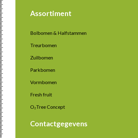
Assortiment
Bolbomen & Halfstammen
Treurbomen
Zuilbomen
Parkbomen
Vormbomen
Fresh fruit
O₂Tree Concept
Contactgegevens