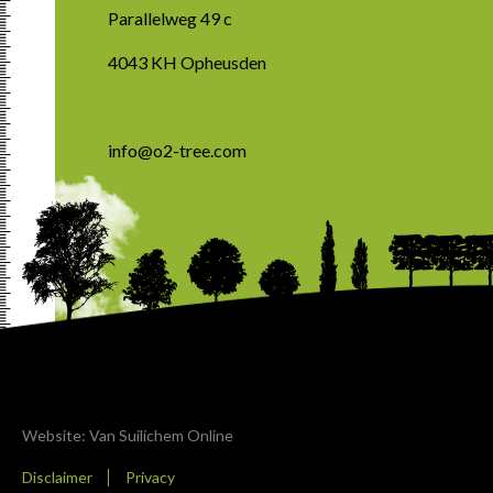
Parallelweg 49 c
4043 KH Opheusden
info@o2-tree.com
Website: Van Suilichem Online
Disclaimer
Privacy