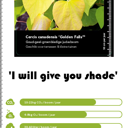
'I will give you shade'
10-22kg CO₂ / boom / jaar
4-8kg O₂ / boom / jaar
30-60 liter / boom / jaar