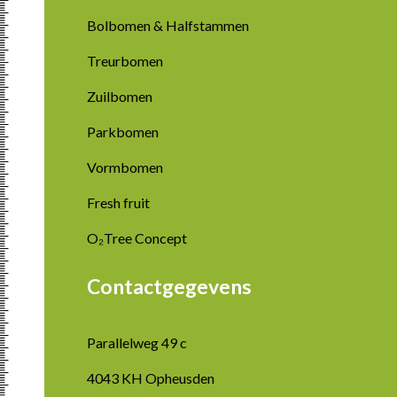
Bolbomen & Halfstammen
Treurbomen
Zuilbomen
Parkbomen
Vormbomen
Fresh fruit
O₂Tree Concept
Contactgegevens
Parallelweg 49 c
4043 KH Opheusden