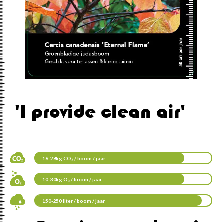
'I provide clean air'
16-28kg CO₂ / boom / jaar
10-30kg O₂ / boom / jaar
150-250 liter / boom / jaar