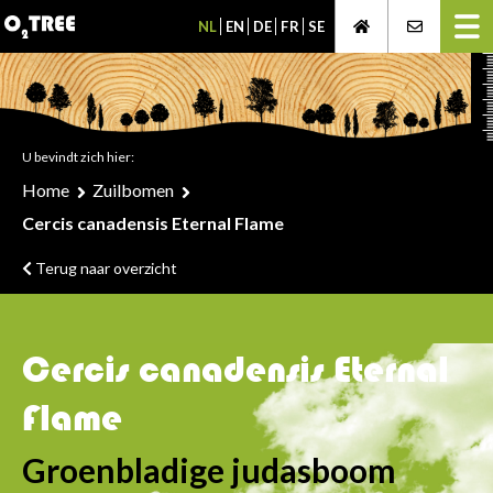
NL
EN
DE
FR
SE
U bevindt zich hier:
Home
Zuilbomen
Cercis canadensis Eternal Flame
Terug naar overzicht
Cercis canadensis Eternal
Flame
Groenbladige judasboom