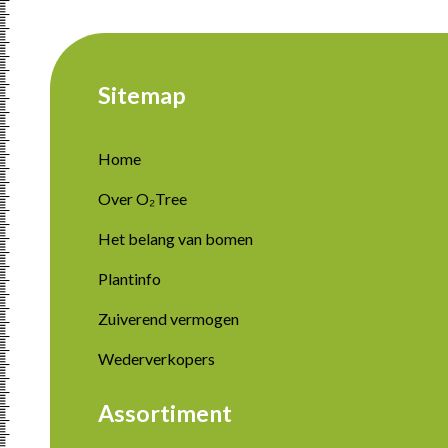
Sitemap
Home
Over O₂Tree
Het belang van bomen
Plantinfo
Zuiverend vermogen
Wederverkopers
Assortiment