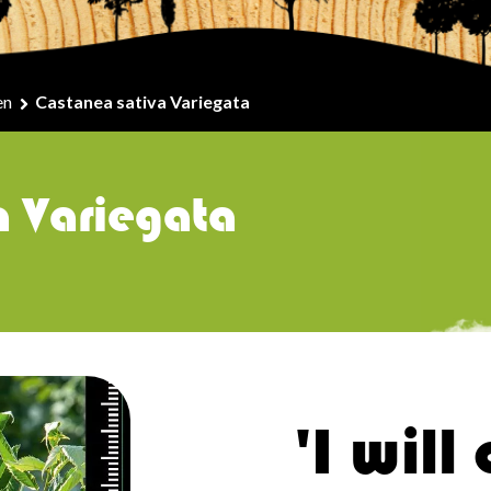
en
Castanea sativa Variegata
a Variegata
'I will