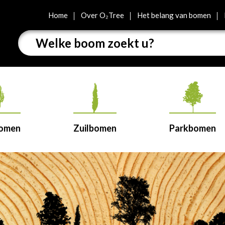
Home
Over O₂Tree
Het belang van bomen
bomen
Zuilbomen
Parkbomen