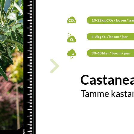
10-22kg CO₂ / boom / jaa
4-8kg O₂ / boom / jaar
30-60 liter / boom / jaar
Castanea
Tamme kasta