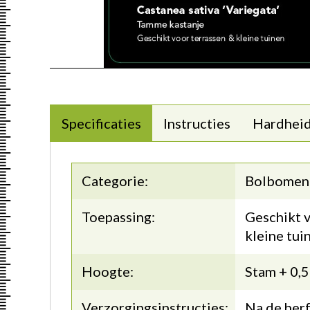
Specificaties
Instructies
Hardhei
Categorie:
Bolbomen
Toepassing:
Geschikt v
kleine tui
Hoogte:
Stam + 0,
Verzorgingsinstructies:
Na de herf