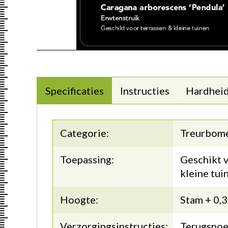
Specificaties
Instructies
Hardhei
Categorie:
Treurbom
Toepassing:
Geschikt v
kleine tui
Hoogte:
Stam + 0,
Verzorgingsinstructies:
Terugsnoei