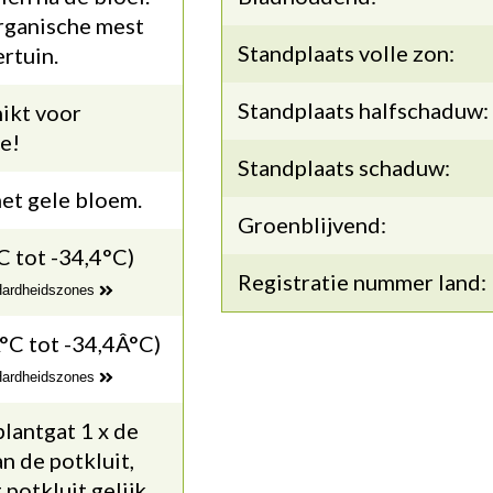
rganische mest
Standplaats volle zon:
ertuin.
Standplaats halfschaduw:
ikt voor
e!
Standplaats schaduw:
et gele bloem.
Groenblijvend:
C tot -34,4°C)
Registratie nummer land:
 Hardheidszones
°C tot -34,4Â°C)
 Hardheidszones
lantgat 1 x de
n de potkluit,
potkluit gelijk