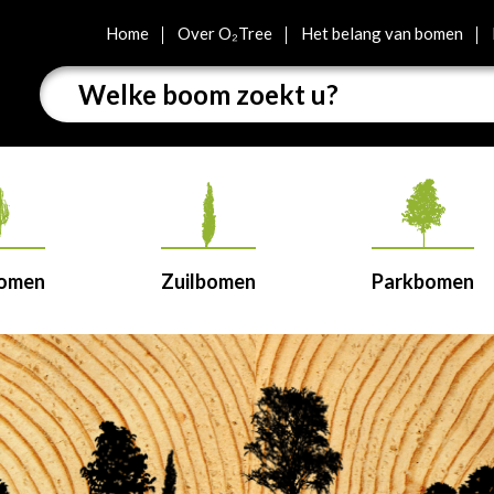
Home
Over O₂Tree
Het belang van bomen
bomen
Zuilbomen
Parkbomen