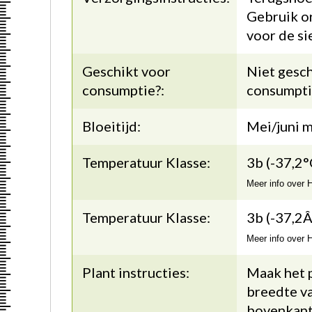
Gebruik o
voor de si
Geschikt voor
Niet gesch
consumptie?:
consumpti
Bloeitijd:
Mei/juni m
Temperatuur Klasse:
3b (-37,2°
Meer info over
Temperatuur Klasse:
3b (-37,2Â
Meer info over
Plant instructies:
Maak het p
breedte va
bovenkant 