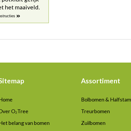
t het maaiveld.
nstructies
Sitemap
Assortiment
Home
Bolbomen & Halfsta
Over O₂Tree
Treurbomen
Het belang van bomen
Zuilbomen