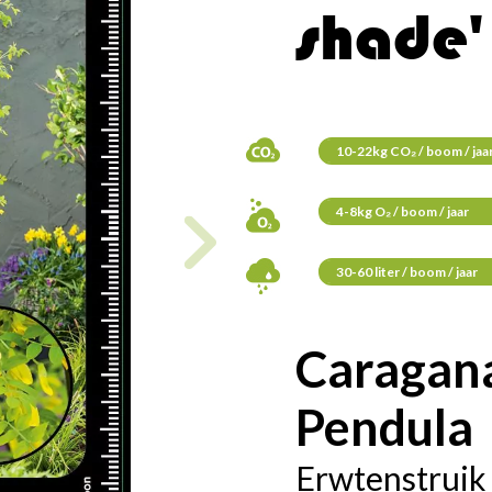
shade'
10-22kg CO₂ / boom / jaa
4-8kg O₂ / boom / jaar
30-60 liter / boom / jaar
Caragan
Pendula
Erwtenstruik