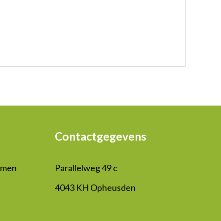
Contactgegevens
mmen
Parallelweg 49 c
4043 KH Opheusden