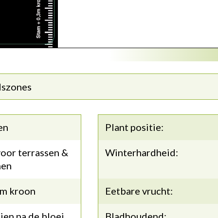
dszones
en
Plant positie:
oor terrassen &
Winterhardheid:
nen
3m kroon
Eetbare vrucht:
en na de bloei.
Bladhoudend: