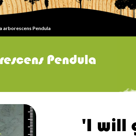
a arborescens Pendula
rescens Pendula
'I will