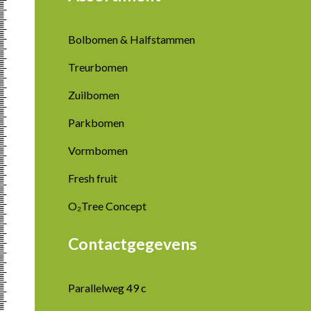
Bolbomen & Halfstammen
Treurbomen
Zuilbomen
Parkbomen
Vormbomen
Fresh fruit
O₂Tree Concept
Contactgegevens
Parallelweg 49 c