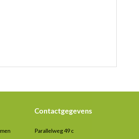
Contactgegevens
mmen
Parallelweg 49 c