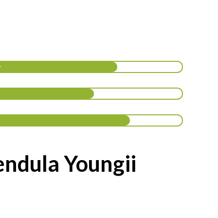
r
endula Youngii