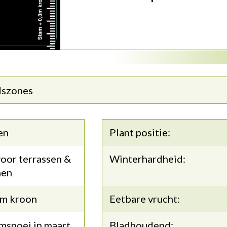
dszones
en
Plant positie:
oor terrassen &
Winterhardheid:
nen
3m kroon
Eetbare vrucht:
msnoei in maart
Bladhoudend: