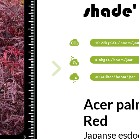
shade'
10-22kg CO₂ / boom / jaa
4-8kg O₂ / boom / jaar
30-60 liter / boom / jaar
Acer pa
Red
Japanse esdo