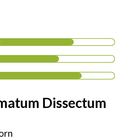
r
lmatum Dissectum
orn