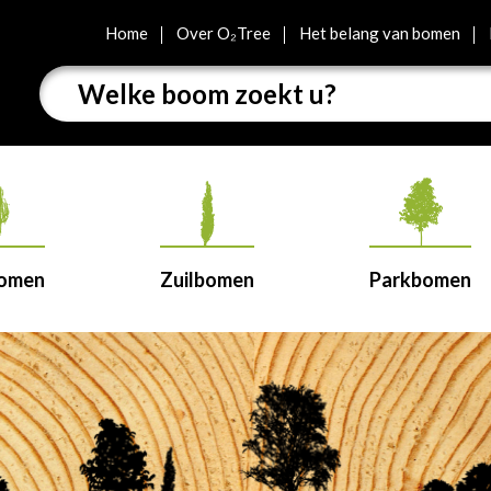
Home
Over O₂Tree
Het belang van bomen
bomen
Zuilbomen
Parkbomen