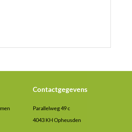
Contactgegevens
mmen
Parallelweg 49 c
4043 KH Opheusden