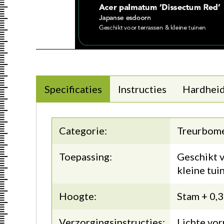
Specificaties
Instructies
Hardhei
Categorie:
Treurbom
Toepassing:
Geschikt v
kleine tui
Hoogte:
Stam + 0,
Verzorgingsinstructies:
Lichte vor