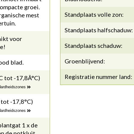
compacte groei.
Standplaats volle zon:
rganische mest
ertuin.
Standplaats halfschaduw:
ikt voor
Standplaats schaduw:
e!
Groenblijvend:
ood blad.
Registratie nummer land:
C tot -17,8Â°C)
 Hardheidszones
 tot -17,8°C)
 Hardheidszones
lantgat 1 x de
n de potkluit,