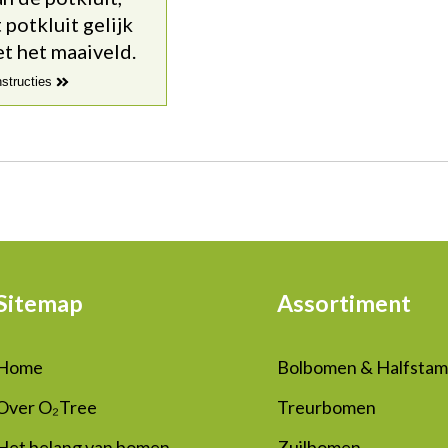
potkluit gelijk
t het maaiveld.
nstructies
Sitemap
Assortiment
Home
Bolbomen & Halfsta
Over O₂Tree
Treurbomen
Het belang van bomen
Zuilbomen