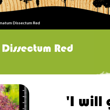
lmatum Dissectum Red
 Dissectum Red
'I will